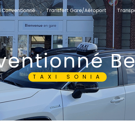
i Conventionné
Transfert Gare/Aéroport
Transpo
nventionné B
TAXI SONIA