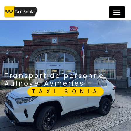
Panneau de gestion des cookies
transport de personne
Aulnoye-Aymeries
TAXI SONIA