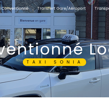
i Conventionné
Transfert Gare/Aéroport
Transpo
nventionné L
TAXI SONIA