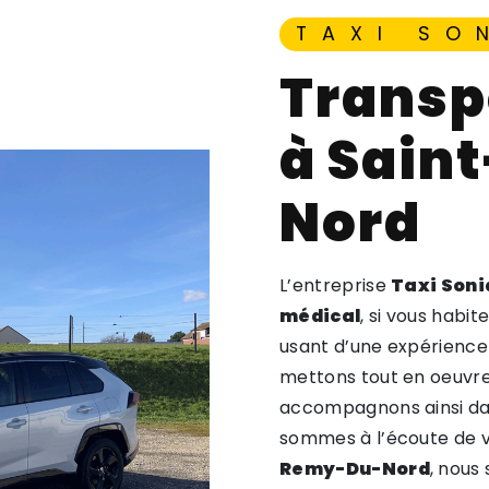
TAXI SO
transport médical
à Sain
Nord
L’entreprise
Taxi Soni
médical
, si vous habit
usant d’une expérience 
mettons tout en oeuvre 
accompagnons ainsi da
sommes à l’écoute de vo
Remy-Du-Nord
, nous